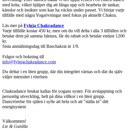
med krita, vilket hjälper dig att fånga upp och bearbeta de tankar,
känslor och insikter som kan ha väckts under passet. Vi börjar varje
tillfälle med några Yogaövningar med fokus på aktuellt Chakra.
Läs mer på
Fylgja Chakradance
Varje tillfälle kostar 450 kr, men om du vill delta i alla 3 tillfällen och
betalar dem på samma faktura, får du rabatt och betalar endast 1200
kr.
Sista anmälningsdag till Baschakrat är 1/9.
Frågor och bokning till
info@fylgjachakradance.com
Du deltar i en liten grupp, där din integritet värnas och där du själv
väljer intensitet i rörelsen
Chakradance brukar kallas för yogans syster. För avslappning och
personlig utveckling, helt på dina villkor i en liten grupp.
Dans/rörelse för själen i syfte att hela och att ”ställa in” ditt
energisystem
Välkommen!
Lie & Gunilla