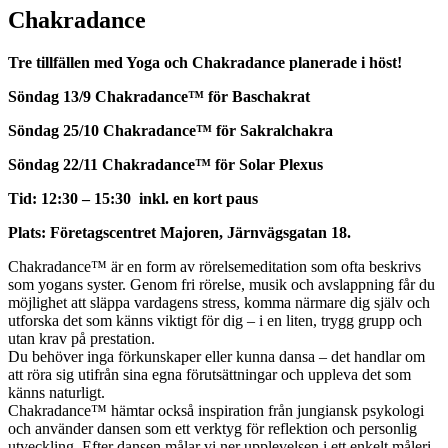
Chakradance
Tre tillfällen med Yoga och Chakradance planerade i höst!
Söndag 13/9 Chakradance™ för Baschakrat
Söndag 25/10
Chakradance™ för Sakralchakra
Söndag 22/11
Chakradance™ för Solar Plexus
Tid:
12:30 – 15:30 inkl. en kort paus
Plats: Företagscentret Majoren, Järnvägsgatan 18.
Chakradance™ är en form av rörelsemeditation som ofta beskrivs
som yogans syster. Genom fri rörelse, musik och avslappning får du
möjlighet att släppa vardagens stress, komma närmare dig själv och
utforska det som känns viktigt för dig – i en liten, trygg grupp och
utan krav på prestation.
Du behöver inga förkunskaper eller kunna dansa – det handlar om
att röra sig utifrån sina egna förutsättningar och uppleva det som
känns naturligt.
Chakradance™ hämtar också inspiration från jungiansk psykologi
och använder dansen som ett verktyg för reflektion och personlig
utveckling. Efter dansen målar vi ner upplevelsen i ett enkelt måleri