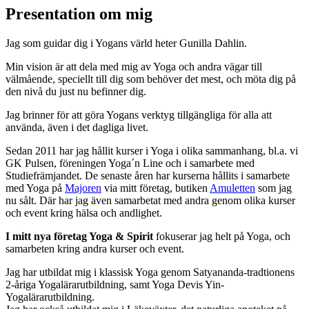
Presentation om mig
Jag som guidar dig i Yogans värld heter Gunilla Dahlin.
Min vision är att dela med mig av Yoga och andra vägar till
välmående, speciellt till dig som behöver det mest, och möta dig på
den nivå du just nu befinner dig.
Jag brinner för att göra Yogans verktyg tillgängliga för alla att
använda, även i det dagliga livet.
Sedan 2011 har jag hållit kurser i Yoga i olika sammanhang, bl.a. vi
GK Pulsen, föreningen Yoga´n Line och i samarbete med
Studiefrämjandet. De senaste åren har kurserna hållits i samarbete
med Yoga på
Majoren
via mitt företag, butiken
Amuletten
som jag
nu sålt. Där har jag även samarbetat med andra genom olika kurser
och event kring hälsa och andlighet.
I mitt nya företag Yoga & Spirit
fokuserar jag helt på Yoga, och
samarbeten kring andra kurser och event.
Jag har utbildat mig i klassisk Yoga genom Satyananda-tradtionens
2-åriga Yogalärarutbildning, samt Yoga Devis Yin-
Yogalärarutbildning.